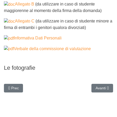
Allegato B
(da utilizzare in caso di studente
maggiorenne al momento della firma della domanda)
Allegato C
(da utilizzare in caso di studente minore a
firma di entrambi i genitori qualora divorziati)
Informativa Dati Personali
Verbale della commissione di valutazione
Le fotografie
Articolo precedente: Premio "La meglio Gioventù" 2022
Articolo suc
Prec
Avanti