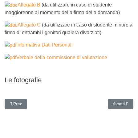
Allegato B
(da utilizzare in caso di studente
maggiorenne al momento della firma della domanda)
Allegato C
(da utilizzare in caso di studente minore a
firma di entrambi i genitori qualora divorziati)
Informativa Dati Personali
Verbale della commissione di valutazione
Le fotografie
Articolo precedente: Premio "La meglio Gioventù" 2022
Articolo suc
Prec
Avanti