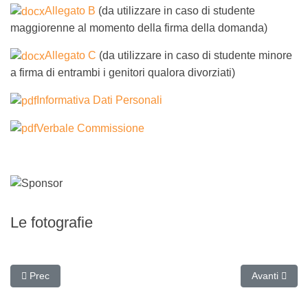
Allegato B
(da utilizzare in caso di studente
maggiorenne al momento della firma della domanda)
Allegato C
(da utilizzare in caso di studente minore
a firma di entrambi i genitori qualora divorziati)
Informativa Dati Personali
Verbale Commissione
Le fotografie
Articolo precedente: Premio "La meglio Gioventù" 2021
Articolo suc
Prec
Avanti