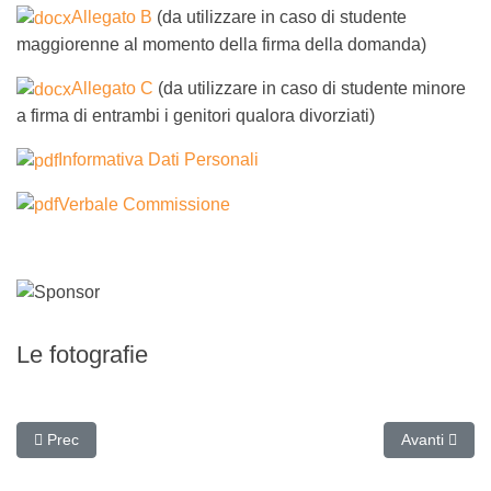
Allegato B
(da utilizzare in caso di studente
maggiorenne al momento della firma della domanda)
Allegato C
(da utilizzare in caso di studente minore
a firma di entrambi i genitori qualora divorziati)
Informativa Dati Personali
Verbale Commissione
Le fotografie
Articolo precedente: Premio "La meglio Gioventù" 2021
Articolo suc
Prec
Avanti