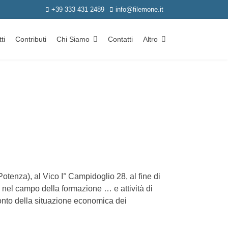
+39 333 431 2489
info@filemone.it
ti
Contributi
Chi Siamo
Contatti
Altro
otenza), al Vico I° Campidoglio 28, al fine di
i nel campo della formazione … e attività di
ì conto della situazione economica dei