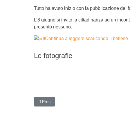
Tutto ha avuto inizio con la pubblicazione dei f
L’8 giugno si invitò la cittadinanza ad un incon
presentò nessuno.
Continua a leggere scaricando il bellese
Le fotografie
Articolo precedente: Premio "La meglio Gioventù
Prec