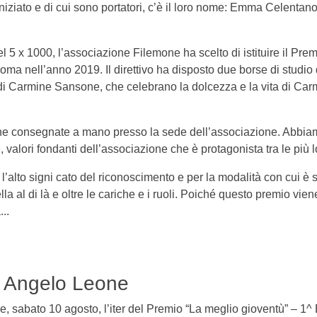
niziato e di cui sono portatori, c’è il loro nome: Emma Celentano
l 5 x 1000, l’associazione Filemone ha scelto di istituire il Pr
oma nell’anno 2019. Il direttivo ha disposto due borse di studio
 di Carmine Sansone, che celebrano la dolcezza e la vita di Ca
one consegnate a mano presso la sede dell’associazione. Abbia
e, valori fondanti dell’associazione che è protagonista tra le più
l’alto signi cato del riconoscimento e per la modalità con cui è 
ella al di là e oltre le cariche e i ruoli. Poiché questo premio vi
...
di Angelo Leone
, sabato 10 agosto, l’iter del Premio “La meglio gioventù” – 1^