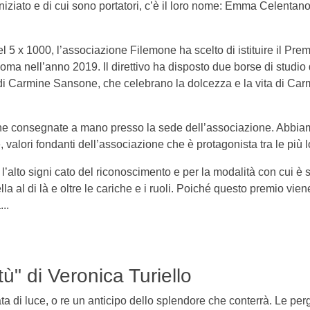
niziato e di cui sono portatori, c’è il loro nome: Emma Celentano
l 5 x 1000, l’associazione Filemone ha scelto di istituire il Pr
oma nell’anno 2019. Il direttivo ha disposto due borse di studio
 di Carmine Sansone, che celebrano la dolcezza e la vita di Ca
one consegnate a mano presso la sede dell’associazione. Abbia
e, valori fondanti dell’associazione che è protagonista tra le più
l’alto signi cato del riconoscimento e per la modalità con cui è 
ella al di là e oltre le cariche e i ruoli. Poiché questo premio vi
...
" di Veronica Turiello
ata di luce, o re un anticipo dello splendore che conterrà. Le pe